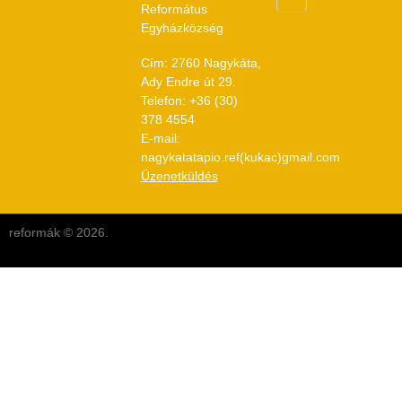
Református
Egyházközség
Cím: 2760 Nagykáta,
Ady Endre út 29.
Telefon: +36 (30)
378 4554
E-mail:
nagykatatapio.ref(kukac)gmail.com
Üzenetküldés
reformák © 2026.