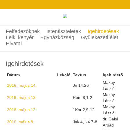
Felfedezőknek
Istentiszteletek
Igehirdetések
Lelki kenyér
Egyházközség
Gyülekezeti élet
Hivatal
Igehirdetések
Dátum
Lekció
Textus
Igehirdető
Makay
2016. május 14.
Jn 14,26
László
Makay
2016. május 13.
Róm 8,1-2
László
Makay
2016. május 12.
1Kor 2,9-12
László
dr. Galsi
2016. május 8.
Jak 4,1-4.7-8
Árpád