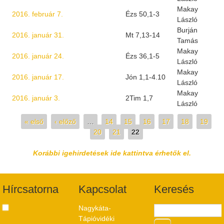
Makay
2016. február 7.
Ézs 50,1-3
László
Burján
2016. január 31.
Mt 7,13-14
Tamás
Makay
2016. január 24.
Ézs 36,1-5
László
Makay
2016. január 17.
Jón 1,1-4.10
László
Makay
2016. január 3.
2Tim 1,7
László
Oldalak
« első
‹ előző
…
14
15
16
17
18
19
20
21
22
Korábbi igehirdetések ide kattintva érhetők el.
Hírcsatorna
Kapcsolat
Keresés
Nagykáta-
Tápióvidéki