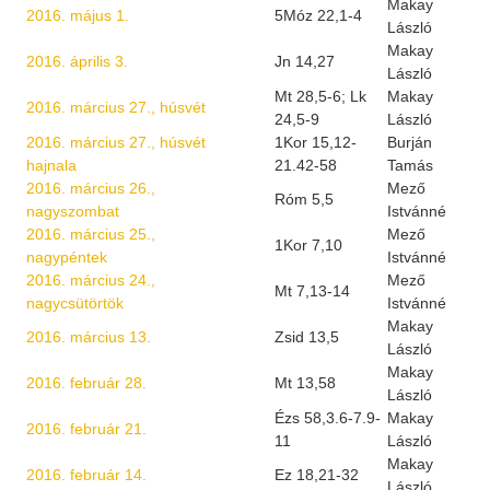
Makay
2016. május 1.
5Móz 22,1-4
László
Makay
2016. április 3.
Jn 14,27
László
Mt 28,5-6; Lk
Makay
2016. március 27., húsvét
24,5-9
László
2016. március 27., húsvét
1Kor 15,12-
Burján
hajnala
21.42-58
Tamás
2016. március 26.,
Mező
Róm 5,5
nagyszombat
Istvánné
2016. március 25.,
Mező
1Kor 7,10
nagypéntek
Istvánné
2016. március 24.,
Mező
Mt 7,13-14
nagycsütörtök
Istvánné
Makay
2016. március 13.
Zsid 13,5
László
Makay
2016. február 28.
Mt 13,58
László
Ézs 58,3.6-7.9-
Makay
2016. február 21.
11
László
Makay
2016. február 14.
Ez 18,21-32
László