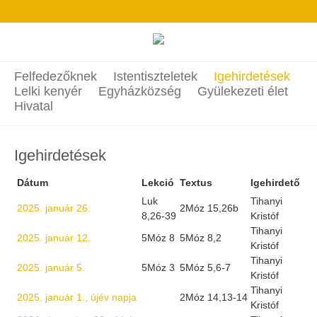
Felfedezőknek
Istentiszteletek
Igehirdetések
Lelki kenyér
Egyházközség
Gyülekezeti élet
Hivatal
Igehirdetések
Dátum
Lekció
Textus
Igehirdető
Luk
Tihanyi
2025. január 26.
2Móz 15,26b
8,26-39
Kristóf
Tihanyi
2025. január 12.
5Móz 8
5Móz 8,2
Kristóf
Tihanyi
2025. január 5.
5Móz 3
5Móz 5,6-7
Kristóf
Tihanyi
2025. január 1., újév napja
2Móz 14,13-14
Kristóf