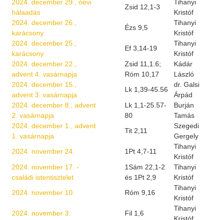
2024. december 29., óévi
Tihanyi
Zsid 12,1-3
hálaadás
Kristóf
2024. december 26.,
Tihanyi
Ézs 9,5
karácsony
Kristóf
2024. december 25.,
Tihanyi
Ef 3,14-19
karácsony
Kristóf
2024. december 22.,
Zsid 11,1.6;
Kádár
advent 4. vasárnapja
Róm 10,17
László
2024. december 15.,
dr. Galsi
Lk 1,39-45.56
advent 3. vasárnapja
Árpád
2024. december 8., advent
Lk 1,1-25.57-
Burján
2. vasárnapja
80
Tamás
2024. december 1., advent
Szegedi
Tit 2,11
1. vasárnapja
Gergely
Tihanyi
2024. november 24.
1Pt 4,7-11
Kristóf
2024. november 17. -
1Sám 22,1-2
Tihanyi
családi istentisztelet
és 1Pt 2,9
Kristóf
Tihanyi
2024. november 10.
Róm 9,16
Kristóf
Tihanyi
2024. november 3.
Fil 1,6
Kristóf