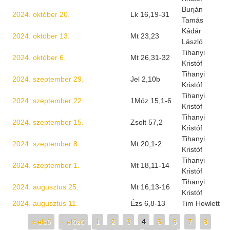
Burján
2024. október 20.
Lk 16,19-31
Tamás
Kádár
2024. október 13.
Mt 23,23
László
Tihanyi
2024. október 6.
Mt 26,31-32
Kristóf
Tihanyi
2024. szeptember 29.
Jel 2,10b
Kristóf
Tihanyi
2024. szeptember 22.
1Móz 15,1-6
Kristóf
Tihanyi
2024. szeptember 15.
Zsolt 57,2
Kristóf
Tihanyi
2024. szeptember 8.
Mt 20,1-2
Kristóf
Tihanyi
2024. szeptember 1.
Mt 18,11-14
Kristóf
Tihanyi
2024. augusztus 25.
Mt 16,13-16
Kristóf
2024. augusztus 11.
Ézs 6,8-13
Tim Howlett
Oldalak
« első
‹ előző
1
2
3
4
5
6
7
8