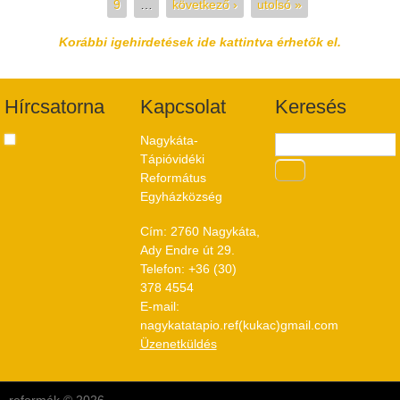
9
…
következő ›
utolsó »
Korábbi igehirdetések ide kattintva érhetők el.
Hírcsatorna
Kapcsolat
Keresés
Nagykáta-
Tápióvidéki
Református
Egyházközség
Cím: 2760 Nagykáta,
Ady Endre út 29.
Telefon: +36 (30)
378 4554
E-mail:
nagykatatapio.ref(kukac)gmail.com
Üzenetküldés