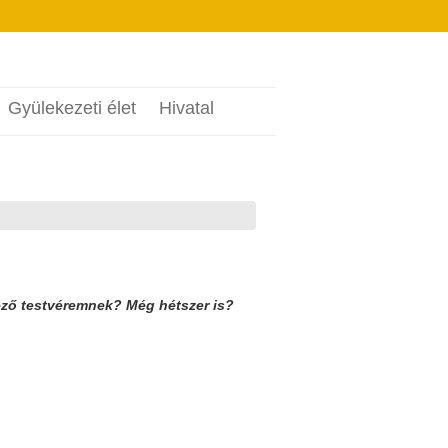
Gyülekezeti élet
Hivatal
ező testvéremnek? Még hétszer is?