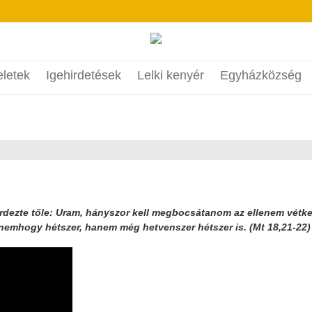
eletek
Igehirdetések
Lelki kenyér
Egyházközség
érdezte tőle: Uram, hányszor kell megbocsátanom az ellenem vétk
nemhogy hétszer, hanem még hetvenszer hétszer is. (Mt 18,21-22)