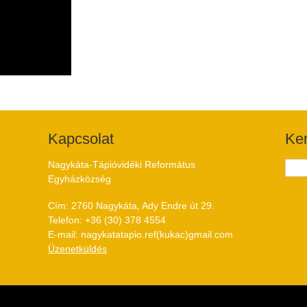
Kapcsolat
Ke
Nagykáta-Tápióvidéki Református
Egyházközség
Cím: 2760 Nagykáta, Ady Endre út 29.
Telefon: +36 (30) 378 4554
E-mail: nagykatatapio.ref(kukac)gmail.com
Üzenetküldés