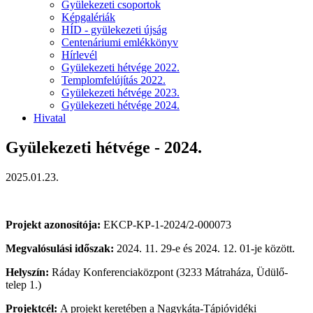
Gyülekezeti csoportok
Képgalériák
HÍD - gyülekezeti újság
Centenáriumi emlékkönyv
Hírlevél
Gyülekezeti hétvége 2022.
Templomfelújítás 2022.
Gyülekezeti hétvége 2023.
Gyülekezeti hétvége 2024.
Hivatal
Gyülekezeti hétvége - 2024.
2025.01.23.
Projekt azonosítója:
EKCP-KP-1-2024/2-000073
Megvalósulási időszak:
2024. 11. 29-e és 2024. 12. 01-je között.
Helyszín:
Ráday Konferenciaközpont (3233 Mátraháza, Üdülő-
telep 1.)
Projektcél:
A projekt keretében a Nagykáta-Tápióvidéki