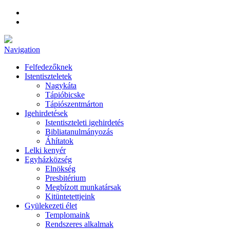
Navigation
Felfedezőknek
Istentiszteletek
Nagykáta
Tápióbicske
Tápiószentmárton
Igehirdetések
Istentiszteleti igehirdetés
Bibliatanulmányozás
Áhítatok
Lelki kenyér
Egyházközség
Elnökség
Presbitérium
Megbízott munkatársak
Kitüntetettjeink
Gyülekezeti élet
Templomaink
Rendszeres alkalmak