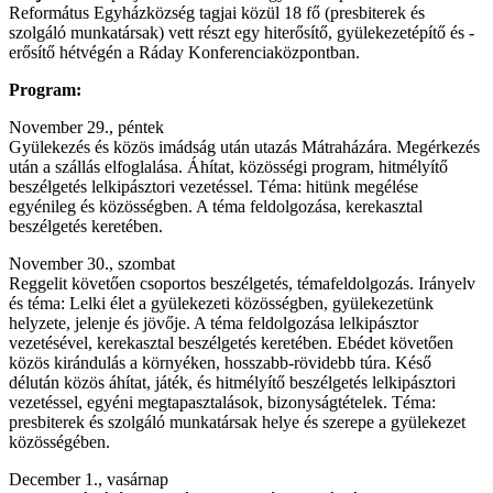
Református Egyházközség tagjai közül 18 fő (presbiterek és
szolgáló munkatársak) vett részt egy hiterősítő, gyülekezetépítő és -
erősítő hétvégén a Ráday Konferenciaközpontban.
Program:
November 29., péntek
Gyülekezés és közös imádság után utazás Mátraházára. Megérkezés
után a szállás elfoglalása. Áhítat, közösségi program, hitmélyítő
beszélgetés lelkipásztori vezetéssel. Téma: hitünk megélése
egyénileg és közösségben. A téma feldolgozása, kerekasztal
beszélgetés keretében.
November 30., szombat
Reggelit követően csoportos beszélgetés, témafeldolgozás. Irányelv
és téma: Lelki élet a gyülekezeti közösségben, gyülekezetünk
helyzete, jelenje és jövője. A téma feldolgozása lelkipásztor
vezetésével, kerekasztal beszélgetés keretében. Ebédet követően
közös kirándulás a környéken, hosszabb-rövidebb túra. Késő
délután közös áhítat, játék, és hitmélyítő beszélgetés lelkipásztori
vezetéssel, egyéni megtapasztalások, bizonyságtételek. Téma:
presbiterek és szolgáló munkatársak helye és szerepe a gyülekezet
közösségében.
December 1., vasárnap