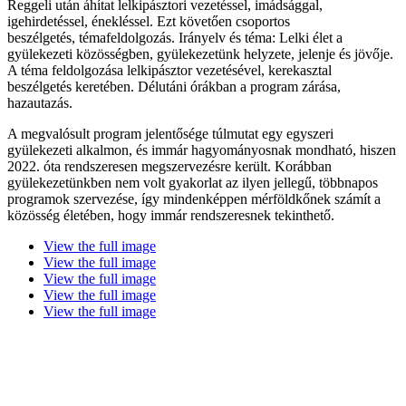
Reggeli után áhítat lelkipásztori vezetéssel, imádsággal,
igehirdetéssel, énekléssel. Ezt követően csoportos
beszélgetés, témafeldolgozás. Irányelv és téma: Lelki élet a
gyülekezeti közösségben, gyülekezetünk helyzete, jelenje és jövője.
A téma feldolgozása lelkipásztor vezetésével, kerekasztal
beszélgetés keretében. Délutáni órákban a program zárása,
hazautazás.
A megvalósult program jelentősége túlmutat egy egyszeri
gyülekezeti alkalmon, és immár hagyományosnak mondható, hiszen
2022. óta rendszeresen megszervezésre került. Korábban
gyülekezetünkben nem volt gyakorlat az ilyen jellegű, többnapos
programok szervezése, így mindenképpen mérföldkőnek számít a
közösség életében, hogy immár rendszeresnek tekinthető.
View the full image
View the full image
View the full image
View the full image
View the full image