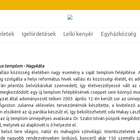
eletek
Igehirdetések
Lelki kenyér
Egyházközség
us templom - Nagykáta
llási közösség életében nagy esemény a saját templom felépítése. 
g szolgálta a helyi református hívek vallási és közösségi életét, és ad
án jelentős belvízkárokat szenvedett, így életveszélyessé vált az 
megkezdődött egy új templom felépítésének cseppet sem könnyű munk
zat által adományozott telken 2003. április 12-én került sor az ünnep
goston Julianna okleveles tervezőmérnök készítette, a kivitelező a
n elsőként az új parókia készült el, így beköltözhetett oda Makay Lászl
r az új templom ünnepélyes avatására. Dr. Szabó István püspök megáldo
, melynek az alapkövét is ő helyezte el.
belső tere világos, natúr és mahagóni színvilágú. Istentiszteletek
 de nagyobb rendezvényeken (esküvő, koncert) akár 150 személy szá