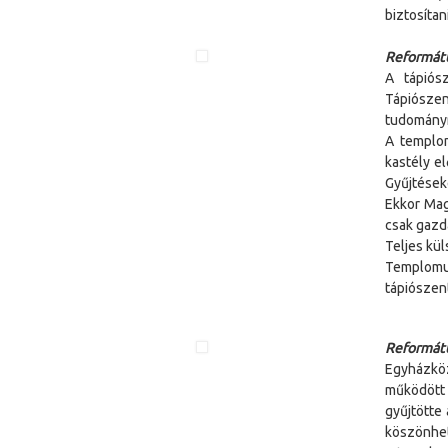
biztosítan
Reformát
A tápiós
Tápiószen
tudományn
A templom
kastély el
Gyűjtések
Ekkor Mag
csak gazd
Teljes kül
Templomun
tápiószen
Reformátu
Egyházkö
működött
gyűjtötte
köszönhet