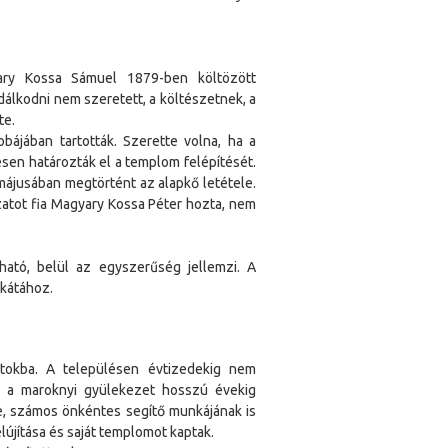
yary Kossa Sámuel 1879-ben költözött
álkodni nem szeretett, a költészetnek, a
te.
bájában tartották. Szerette volna, ha a
ésen határozták el a templom felépítését.
ájusában megtörtént az alapkő letétele.
atot fia Magyary Kossa Péter hozta, nem
ható, belül az egyszerűség jellemzi. A
ykátához.
rtokba. A településen évtizedekig nem
a a maroknyi gyülekezet hosszú évekig
ve, számos önkéntes segítő munkájának is
újítása és saját templomot kaptak.