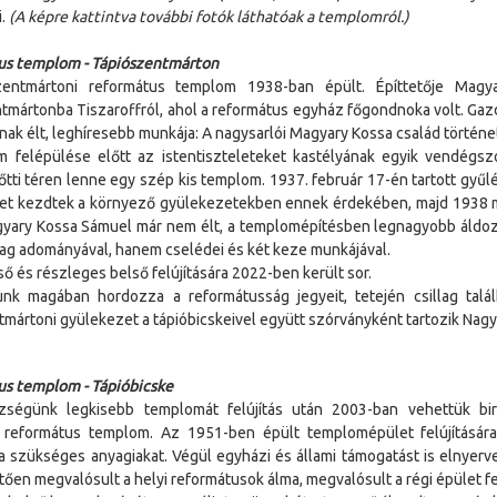
i.
(A képre kattintva további fotók láthatóak a templomról.)
us templom - Tápiószentmárton
zentmártoni református templom 1938-ban épült. Építtetője Mag
tmártonba Tiszaroffról, ahol a református egyház főgondnoka volt. Gazd
ak élt, leghíresebb munkája: A nagysarlói Magyary Kossa család történe
 felépülése előtt az istentiszteleteket kastélyának egyik vendégszo
őtti téren lenne egy szép kis templom. 1937. február 17-én tartott gyűl
et kezdtek a környező gyülekezetekben ennek érdekében, majd 1938 m
yary Kossa Sámuel már nem élt, a templomépítésben legnagyobb áldoz
ag adományával, hanem cselédei és két keze munkájával.
ső és részleges belső felújítására 2022-ben került sor.
k magában hordozza a reformátusság jegyeit, tetején csillag talál
tmártoni gyülekezet a tápióbicskeivel együtt szórványként tartozik Nag
s templom - Tápióbicske
zségünk legkisebb templomát felújítás után 2003-ban vehettük bi
 református templom. Az 1951-ben épült templomépület felújításár
 a szükséges anyagiakat. Végül egyházi és állami támogatást is elnyer
ően megvalósult a helyi reformátusok álma, megvalósult a régi épület fel