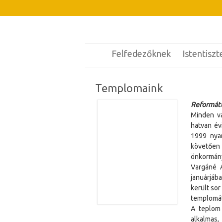
Felfedezőknek
Istentiszt
Templomaink
Reformát
Minden va
hatvan évi
1999 nyar
követően 
önkormány
Vargáné Á
januárjába
került so
templomát
A teplom 
alkalmas,