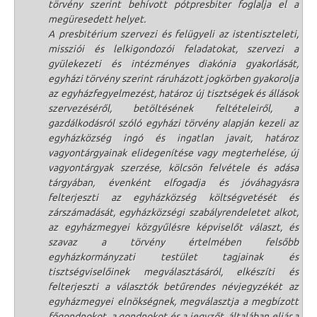
törvény szerint behívott pótpresbiter foglalja el a
megüresedett helyet.
A presbitérium szervezi és felügyeli az istentiszteleti,
missziói és lelkigondozói feladatokat, szervezi a
gyülekezeti és intézményes diakónia gyakorlását,
egyházi törvény szerint ráruházott jogkörben gyakorolja
az egyházfegyelmezést, határoz új tisztségek és állások
szervezéséről, betöltésének feltételeiről, a
gazdálkodásról szóló egyházi törvény alapján kezeli az
egyházközség ingó és ingatlan javait, határoz
vagyontárgyainak elidegenítése vagy megterhelése, új
vagyontárgyak szerzése, kölcsön felvétele és adása
tárgyában, évenként elfogadja és jóváhagyásra
felterjeszti az egyházközség költségvetését és
zárszámadását, egyházközségi szabályrendeletet alkot,
az egyházmegyei közgyűlésre képviselőt választ, és
szavaz a törvény értelmében felsőbb
egyházkormányzati testület tagjainak és
tisztségviselőinek megválasztásáról, elkészíti és
felterjeszti a választók betűrendes névjegyzékét az
egyházmegyei elnökségnek, megválasztja a megbízott
főgondnokot, a gondnokot és a jegyzőt, általában eljár a