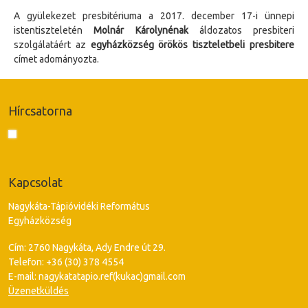
A gyülekezet presbitériuma a 2017. december 17-i ünnepi
istentiszteletén
Molnár Károlynénak
áldozatos presbiteri
szolgálatáért az
egyházközség örökös tiszteletbeli presbitere
címet adományozta.
Hírcsatorna
Kapcsolat
Nagykáta-Tápióvidéki Református
Egyházközség
Cím: 2760 Nagykáta, Ady Endre út 29.
Telefon: +36 (30) 378 4554
E-mail: nagykatatapio.ref(kukac)gmail.com
Üzenetküldés