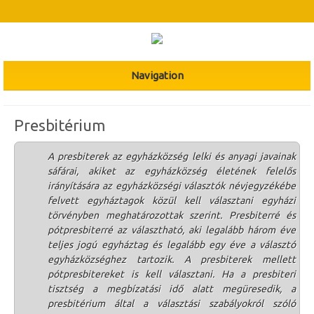
Navigation
Presbitérium
A presbiterek az egyházközség lelki és anyagi javainak
sáfárai, akiket az egyházközség életének felelős
irányítására az egyházközségi választók névjegyzékébe
felvett egyháztagok közül kell választani egyházi
törvényben meghatározottak szerint. Presbiterré és
pótpresbiterré az választható, aki legalább három éve
teljes jogú egyháztag és legalább egy éve a választó
egyházközséghez tartozik. A presbiterek mellett
pótpresbitereket is kell választani. Ha a presbiteri
tisztség a megbízatási idő alatt megüresedik, a
presbitérium által a választási szabályokról szóló