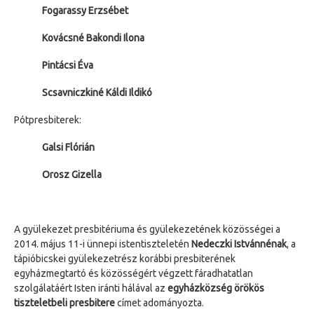
Fogarassy Erzsébet
Kovácsné Bakondi Ilona
Pintácsi Éva
Scsavniczkiné Káldi Ildikó
Pótpresbiterek:
Galsi Flórián
Orosz Gizella
A gyülekezet presbitériuma és gyülekezetének közösségei a
2014. május 11-i ünnepi istentiszteletén
Nedeczki Istvánnénak
, a
tápióbicskei gyülekezetrész korábbi presbiterének
egyházmegtartó és közösségért végzett fáradhatatlan
szolgálatáért Isten iránti hálával az
egyházközség örökös
tiszteletbeli presbitere
címet adományozta.